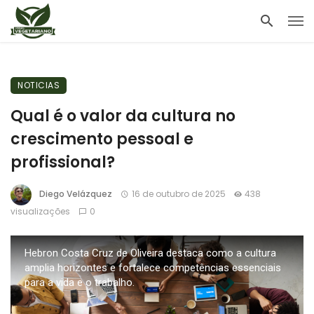
NOTICIAS
Qual é o valor da cultura no
crescimento pessoal e
profissional?
Diego Velázquez
16 de outubro de 2025
438
visualizações
0
Hebron Costa Cruz de Oliveira destaca como a cultura
amplia horizontes e fortalece competências essenciais
para a vida e o trabalho.