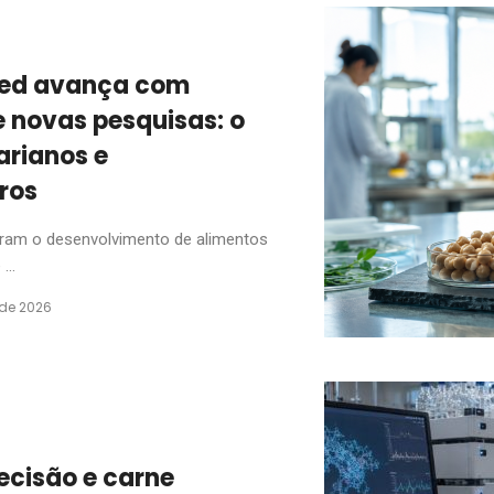
sed avança com
 e novas pesquisas: o
rianos e
ros
eram o desenvolvimento de alimentos
...
 de 2026
ecisão e carne