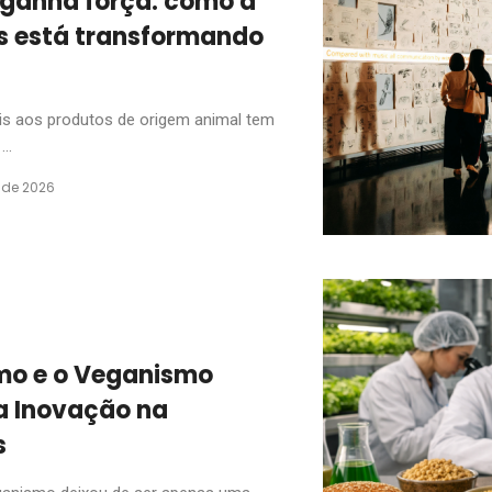
ganha força: como a
 está transformando
is aos produtos de origem animal tem
..
 de 2026
mo e o Veganismo
a Inovação na
s