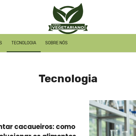
S
TECNOLOGIA
SOBRE NÓS
Tecnologia
antar cacaueiros: como