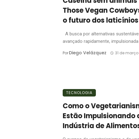
Caseína sem animais 
Those Vegan Cowboys
o futuro dos laticínios
A busca por alternativas sustentáve
avançado rapidamente, impulsionada .
Diego Velázquez
Por
31 de março
TECNOLOGIA
Como o Vegetarianis
Estão Impulsionando 
Indústria de Alimento