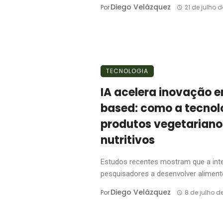
Diego Velázquez
Por
21 de julho 
TECNOLOGIA
IA acelera inovação 
based: como a tecnol
produtos vegetariano
nutritivos
Estudos recentes mostram que a inteli
pesquisadores a desenvolver aliment
Diego Velázquez
Por
8 de julho d