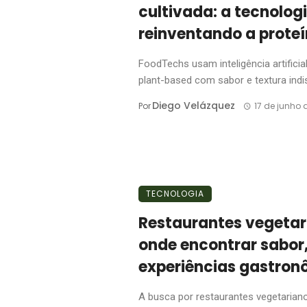
cultivada: a tecnolog
reinventando a prote
FoodTechs usam inteligência artificia
plant-based com sabor e textura indist
Diego Velázquez
Por
17 de junho 
TECNOLOGIA
Restaurantes vegetar
onde encontrar sabor,
experiências gastron
A busca por restaurantes vegetaria