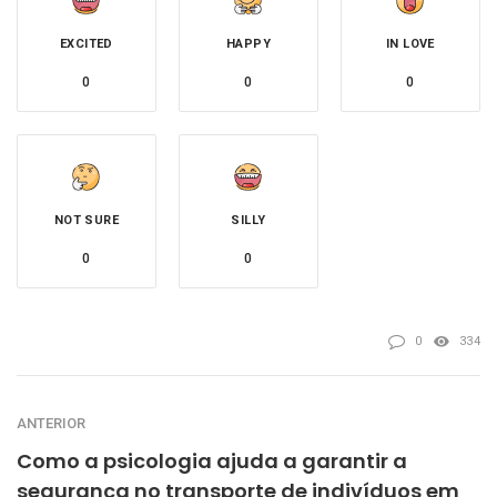
EXCITED
HAPPY
IN LOVE
0
0
0
NOT SURE
SILLY
0
0
0
334
ANTERIOR
Como a psicologia ajuda a garantir a
segurança no transporte de indivíduos em