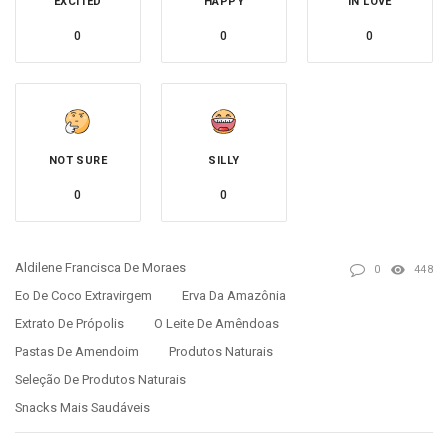
EXCITED
HAPPY
IN LOVE
0
0
0
NOT SURE
SILLY
0
0
Aldilene Francisca De Moraes
0
448
Eo De Coco Extravirgem
Erva Da Amazônia
Extrato De Própolis
O Leite De Amêndoas
Pastas De Amendoim
Produtos Naturais
Seleção De Produtos Naturais
Snacks Mais Saudáveis