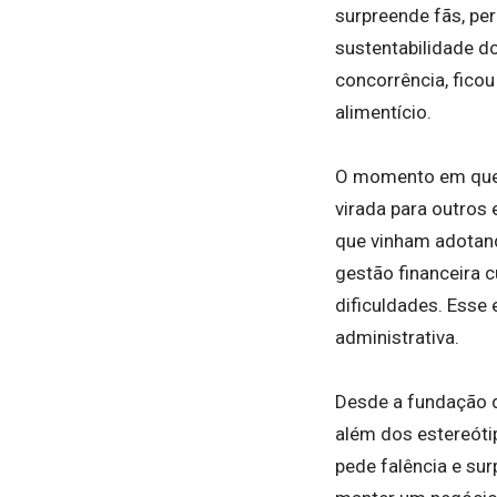
surpreende fãs, pe
sustentabilidade d
concorrência, fico
alimentício.
O momento em que 
virada para outro
que vinham adotan
gestão financeira
dificuldades. Esse 
administrativa.
Desde a fundação da
além dos estereóti
pede falência e sur