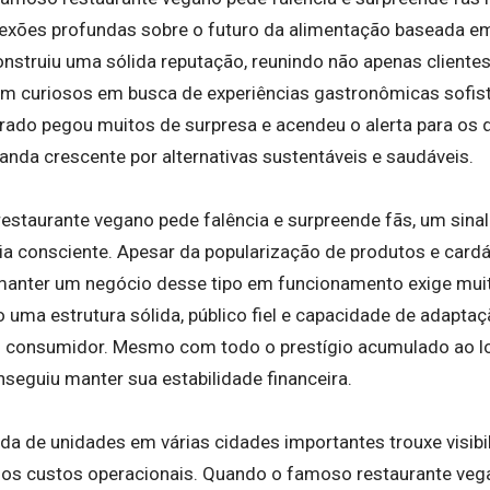
flexões profundas sobre o futuro da alimentação baseada em
onstruiu uma sólida reputação, reunindo não apenas client
 curiosos em busca de experiências gastronômicas sofist
ado pegou muitos de surpresa e acendeu o alerta para os
nda crescente por alternativas sustentáveis e saudáveis.
staurante vegano pede falência e surpreende fãs, um sinal
ia consciente. Apesar da popularização de produtos e cardáp
manter um negócio desse tipo em funcionamento exige mui
so uma estrutura sólida, público fiel e capacidade de adapt
consumidor. Mesmo com todo o prestígio acumulado ao lo
seguiu manter sua estabilidade financeira.
da de unidades em várias cidades importantes trouxe visibil
s custos operacionais. Quando o famoso restaurante vega