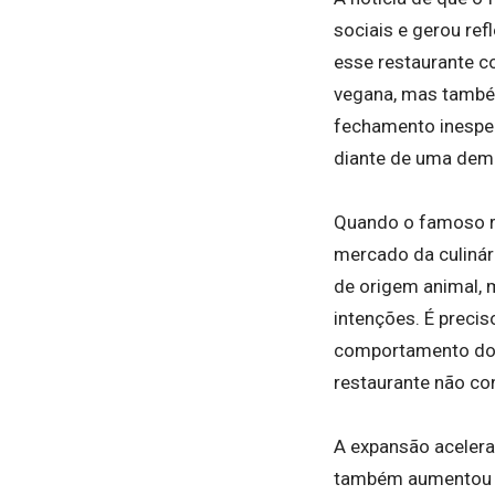
sociais e gerou re
esse restaurante c
vegana, mas também
fechamento inesper
diante de uma dema
Quando o famoso re
mercado da culinár
de origem animal, 
intenções. É preci
comportamento do 
restaurante não con
A expansão acelera
também aumentou o