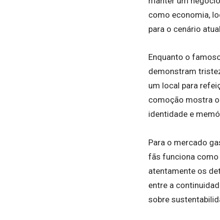
manter um negócio 
como economia, loc
para o cenário atual
Enquanto o famoso 
demonstram tristez
um local para refe
comoção mostra o q
identidade e memór
Para o mercado gas
fãs funciona como 
atentamente os deta
entre a continuida
sobre sustentabilid