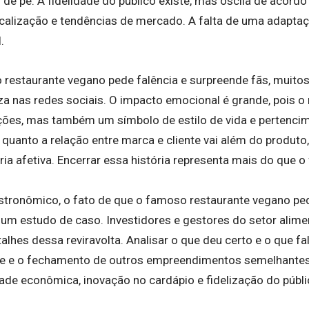
de pé. A fidelidade do público existe, mas oscila de acord
alização e tendências de mercado. A falta de uma adaptaçã
.
restaurante vegano pede falência e surpreende fãs, muit
a nas redes sociais. O impacto emocional é grande, pois o 
ições, mas também um símbolo de estilo de vida e pertenci
uanto a relação entre marca e cliente vai além do produto,
ia afetiva. Encerrar essa história representa mais do que o
tronômico, o fato de que o famoso restaurante vegano ped
um estudo de caso. Investidores e gestores do setor alime
lhes dessa reviravolta. Analisar o que deu certo e o que fa
de e o fechamento de outros empreendimentos semelhantes
ade econômica, inovação no cardápio e fidelização do públi