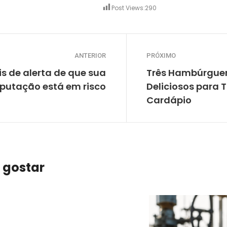
Post Views:
290
ANTERIOR
PRÓXIMO
is de alerta de que sua
Três Hambúrguer
eputação está em risco
Deliciosos para 
Cardápio
 gostar