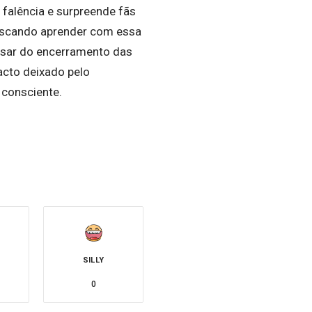
falência e surpreende fãs
buscando aprender com essa
pesar do encerramento das
acto deixado pelo
 consciente.
SILLY
0