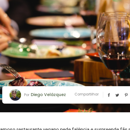
Diego Velázquez
Compartilhar
Por
 famoso restaurante vegano pede falência e surpreende fã