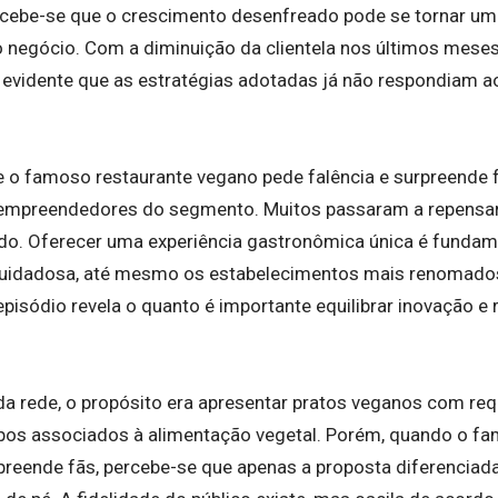
rcebe-se que o crescimento desenfreado pode se tornar um 
o negócio. Com a diminuição da clientela nos últimos mese
u evidente que as estratégias adotadas já não respondiam 
o famoso restaurante vegano pede falência e surpreende
s empreendedores do segmento. Muitos passaram a repensa
do. Oferecer uma experiência gastronômica única é funda
 cuidadosa, até mesmo os estabelecimentos mais renomado
episódio revela o quanto é importante equilibrar inovação e
 rede, o propósito era apresentar pratos veganos com requi
pos associados à alimentação vegetal. Porém, quando o f
preende fãs, percebe-se que apenas a proposta diferenciada