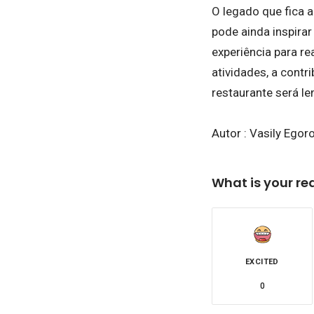
O legado que fica 
pode ainda inspira
experiência para r
atividades, a cont
restaurante será l
Autor : Vasily Egor
What is your re
EXCITED
0