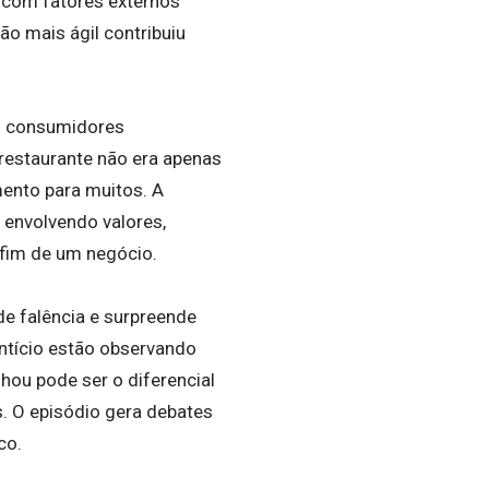
o com fatores externos
o mais ágil contribuiu
os consumidores
restaurante não era apenas
mento para muitos. A
 envolvendo valores,
 fim de um negócio.
e falência e surpreende
ntício estão observando
lhou pode ser o diferencial
. O episódio gera debates
co.