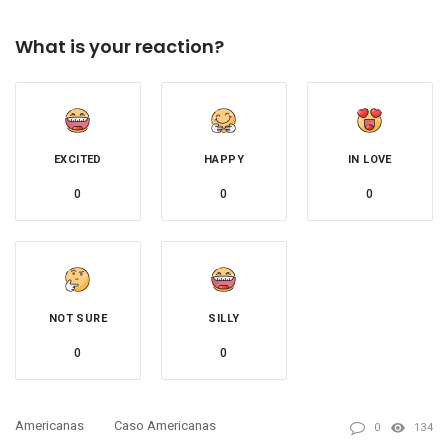
What is your reaction?
EXCITED
HAPPY
IN LOVE
0
0
0
NOT SURE
SILLY
0
0
Americanas
Caso Americanas
0
134