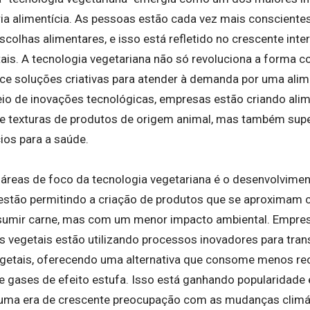
ria alimentícia. As pessoas estão cada vez mais conscient
scolhas alimentares, e isso está refletido no crescente inte
is. A tecnologia vegetariana não só revoluciona a forma 
e soluções criativas para atender à demanda por uma alim
eio de inovações tecnológicas, empresas estão criando ali
e texturas de produtos de origem animal, mas também sup
ios para a saúde.
 áreas de foco da tecnologia vegetariana é o desenvolvimen
estão permitindo a criação de produtos que se aproximam 
sumir carne, mas com um menor impacto ambiental. Empres
as vegetais estão utilizando processos inovadores para tra
getais, oferecendo uma alternativa que consome menos rec
gases de efeito estufa. Isso está ganhando popularidade 
uma era de crescente preocupação com as mudanças climá