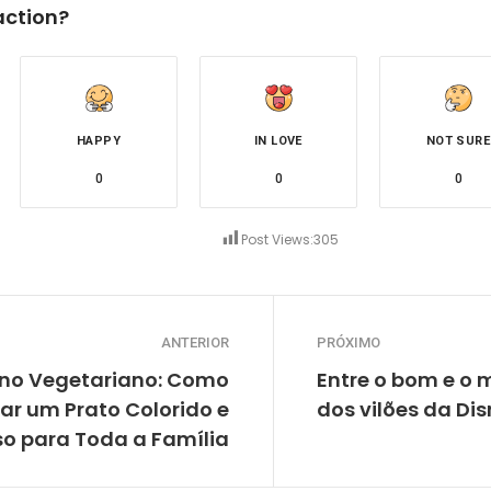
action?
HAPPY
IN LOVE
NOT SURE
0
0
0
Post Views:
305
ANTERIOR
PRÓXIMO
rno Vegetariano: Como
Entre o bom e o m
ar um Prato Colorido e
dos vilões da Di
o para Toda a Família