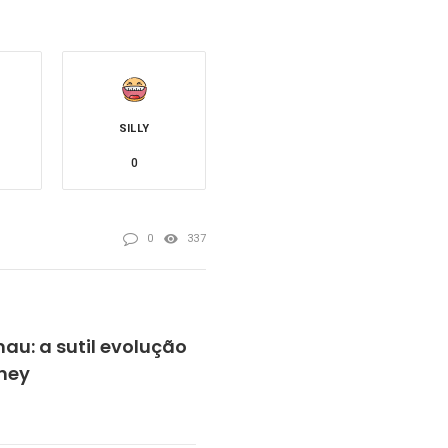
SILLY
0
0
337
au: a sutil evolução
sney