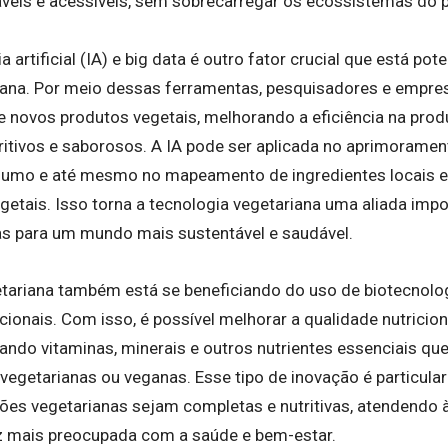
veis e acessíveis, sem sobrecarregar os ecossistemas do p
a artificial (IA) e big data é outro fator crucial que está po
iana. Por meio dessas ferramentas, pesquisadores e empr
 novos produtos vegetais, melhorando a eficiência na prod
itivos e saborosos. A IA pode ser aplicada no aprimorament
umo e até mesmo no mapeamento de ingredientes locais e 
getais. Isso torna a tecnologia vegetariana uma aliada impo
s para um mundo mais sustentável e saudável.
tariana também está se beneficiando do uso de biotecnolo
cionais. Com isso, é possível melhorar a qualidade nutrici
ando vitaminas, minerais e outros nutrientes essenciais qu
 vegetarianas ou veganas. Esse tipo de inovação é particul
ções vegetarianas sejam completas e nutritivas, atendendo
z mais preocupada com a saúde e bem-estar.