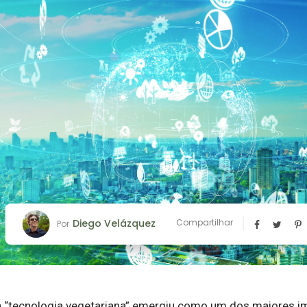
Diego Velázquez
Compartilhar
Por
a “tecnologia vegetariana” emergiu como um dos maiores i