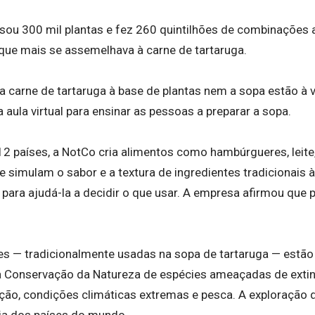
isou 300 mil plantas e fez 260 quintilhões de combinações 
 que mais se assemelhava à carne de tartaruga.
a carne de tartaruga à base de plantas nem a sopa estão à
a aula virtual para ensinar as pessoas a preparar a sopa.
 países, a NotCo cria alimentos como hambúrgueres, leite
ue simulam o sabor e a textura de ingredientes tradicionais
ara ajudá-la a decidir o que usar. A empresa afirmou que pl
es — tradicionalmente usadas na sopa de tartaruga — estão 
 a Conservação da Natureza de espécies ameaçadas de ext
ição, condições climáticas extremas e pesca. A exploração