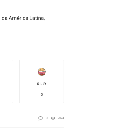
 da América Latina,
SILLY
0
0
364