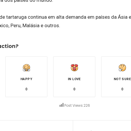
ria dos países do mundo.
 de tartaruga continua em alta demanda em países da Ásia e
xico, Peru, Malásia e outros.
action?
HAPPY
IN LOVE
NOT SURE
0
0
0
Post Views:
226