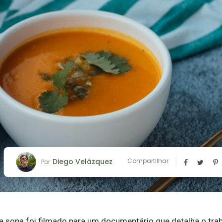
Diego Velázquez
Compartilhar
Por
 sopa foi filmado para um documentário que detalha o traba