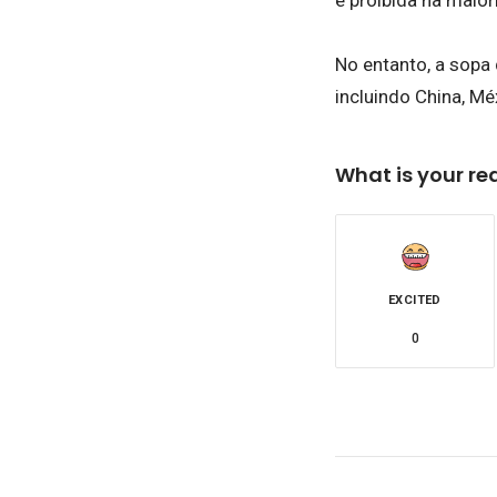
é proibida na maio
No entanto, a sopa
incluindo China, Mé
What is your re
EXCITED
0