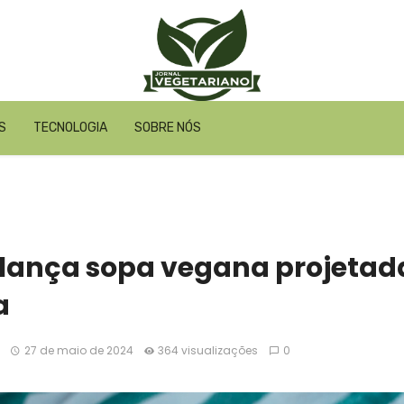
S
TECNOLOGIA
SOBRE NÓS
lança sopa vegana projetada
a
27 de maio de 2024
364 visualizações
0