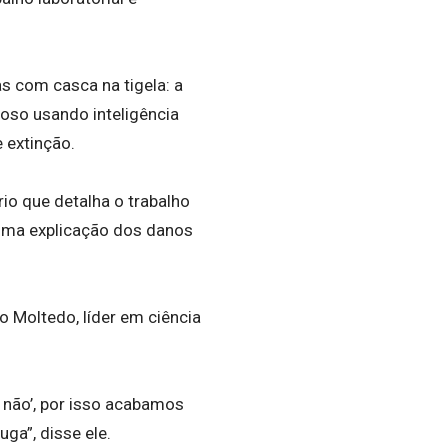
s com casca na tigela: a
moso usando inteligência
e extinção.
o que detalha o trabalho
m uma explicação dos danos
o Moltedo, líder em ciência
 não’, por isso acabamos
ga”, disse ele.