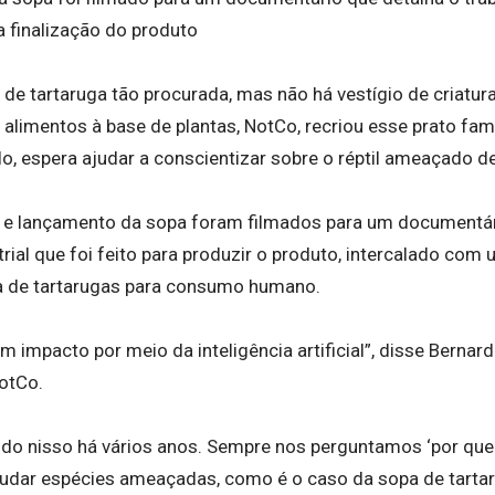
 a finalização do produto
de tartaruga tão procurada, mas não há vestígio de criatura
 alimentos à base de plantas, NotCo, recriou esse prato fa
ê-lo, espera ajudar a conscientizar sobre o réptil ameaçado d
e lançamento da sopa foram filmados para um documentári
strial que foi feito para produzir o produto, intercalado co
a de tartarugas para consumo humano.
 impacto por meio da inteligência artificial”, disse Bernard
NotCo.
do nisso há vários anos. Sempre nos perguntamos ‘por que
judar espécies ameaçadas, como é o caso da sopa de tartaru