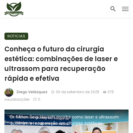
NOTICIAS
Conheça o futuro da cirurgia
estética: combinações de laser e
ultrassom para recuperação
rápida e efetiva
Diego Velázquez
30 de setembro de 2025
375
visualizações
0
Dr. Milton Seigi Hayashi mostra como laser e ultrassom
aceleram a recuperação em cirurgias estéticas.