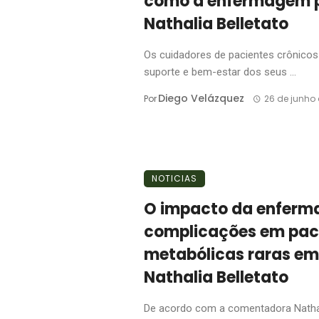
como a enfermagem p
Nathalia Belletato
Os cuidadores de pacientes crônico
suporte e bem-estar dos seus ...
Diego Velázquez
Por
26 de junho
NOTICIAS
O impacto da enferm
complicações em pac
metabólicas raras em
Nathalia Belletato
De acordo com a comentadora Nathali