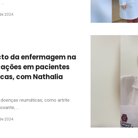
..
de 2024
cto da enfermagem na
cações em pacientes
cas, com Nathalia
s doenças reumáticas, como artrite
sante, ...
de 2024