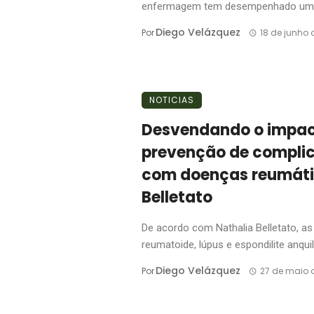
enfermagem tem desempenhado um .
Diego Velázquez
Por
18 de junho 
NOTICIAS
Desvendando o impa
prevenção de compli
com doenças reumáti
Belletato
De acordo com Nathalia Belletato, a
reumatoide, lúpus e espondilite anquilo
Diego Velázquez
Por
27 de maio 