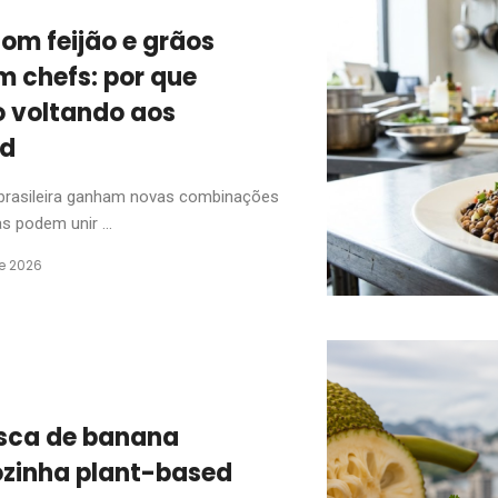
om feijão e grãos
m chefs: por que
o voltando aos
ed
ia brasileira ganham novas combinações
 podem unir ...
de 2026
asca de banana
zinha plant-based