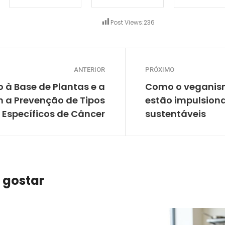
Post Views:
236
ANTERIOR
PRÓXIMO
 à Base de Plantas e a
Como o veganism
 a Prevenção de Tipos
estão impulsion
Específicos de Câncer
sustentáveis
 gostar