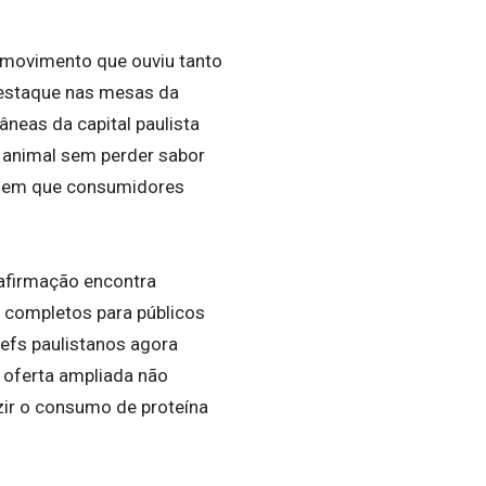
movimento que ouviu tanto
destaque nas mesas da
neas da capital paulista
 animal sem perder sabor
a, em que consumidores
.
afirmação encontra
 completos para públicos
hefs paulistanos agora
A oferta ampliada não
zir o consumo de proteína