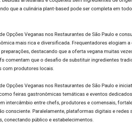
s. Bebidas artesanais e coquetéis sem ingredientes de or
ando que a culinária plant-based pode ser completa em to
 de Opções Veganas nos Restaurantes de São Paulo e con
nômica mais rica e diversificada. Frequentadores elogiam a
as preparações, destacando que a oferta vegana muitas veze
 comentam que o desafio de substituir ingredientes tradi
s com produtores locais.
de Opções Veganas nos Restaurantes de São Paulo e inici
como feiras gastronômicas temáticas e eventos dedicados à
m intercâmbio entre chefs, produtores e comensais, fort
ão consciente. Paralelamente, plataformas digitais e redes
s, conectando público e estabelecimentos.