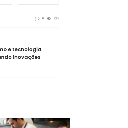
0
225
o e tecnologia
ando inovações