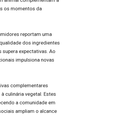
igem animal complementam a
dos os momentos da
sumidores reportam uma
 qualidade dos ingredientes
s supera expectativas. Ao
cionais impulsiona novas
ativas complementares
 culinária vegetal. Estes
alecendo a comunidade em
 sociais ampliam o alcance