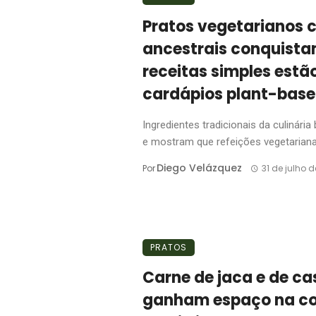
Pratos vegetarianos c
ancestrais conquista
receitas simples estã
cardápios plant-bas
Ingredientes tradicionais da culinár
e mostram que refeições vegetarianas
Diego Velázquez
Por
31 de julho 
PRATOS
Carne de jaca e de c
ganham espaço na co