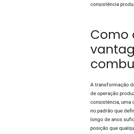
consistência produ
Como o
vantag
combus
A transformação do
de operação produz
consistência, uma 
no padrão que defi
longo de anos sufi
posição que qualqu