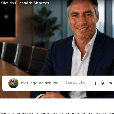
le Silva do Quental de Menezes
Diego Velázquez
Compartilhar
Por
ios, o tempo é o recurso mais democrático e o mais desi