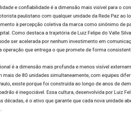
lidade e confiabilidade é a dimensão mais visível para o co
otorista paulistano com qualquer unidade da Rede Paz ao l
mento à percepção coletiva da marca como sinônimo de pa
ital. Como destaca a trajetória de Luiz Felipe do Valle Sil
 pode ser acelerada por nenhum investimento em comunicaç
 operação que entrega o que promete de forma consistent
cional é a dimensão mais profunda e menos visível externa
 mais de 80 unidades simultaneamente, com equipes difere
Paulo, existe porque foi construída ao longo de anos de de
padrão é inegociável. Essa cultura, desenvolvida por Luiz F
s décadas, é o ativo que garante que cada nova unidade a
.