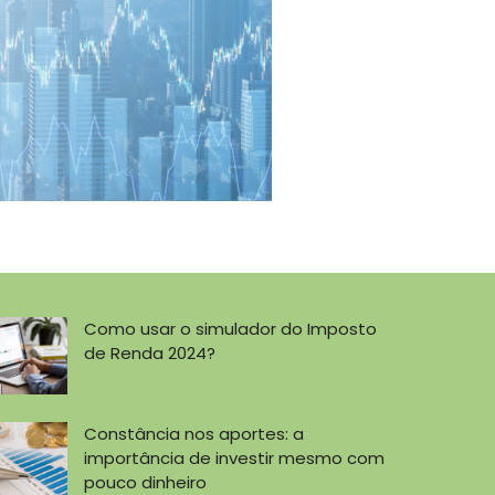
Como usar o simulador do Imposto
de Renda 2024?
Constância nos aportes: a
importância de investir mesmo com
pouco dinheiro